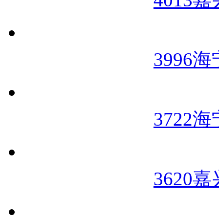
3996
3722
3620