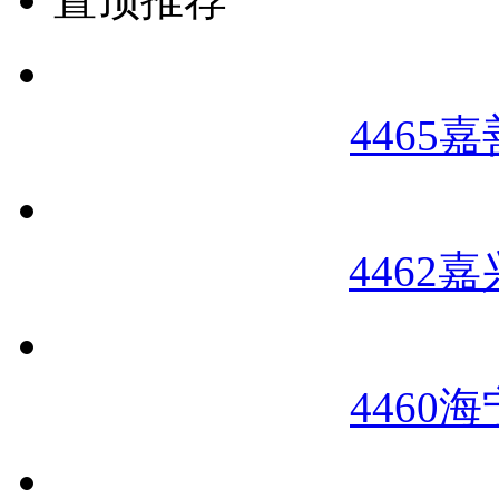
4465
4462
4460