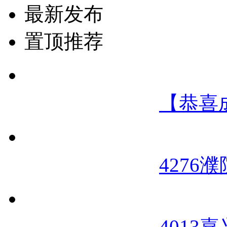
最新发布
置顶推荐
【恭喜成
4276
4013