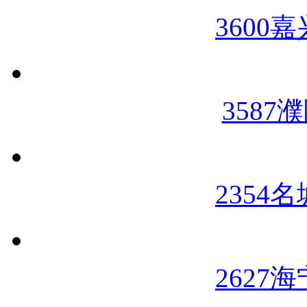
3600
3587
2354
2627