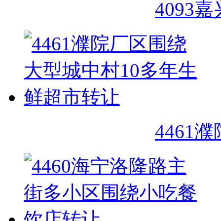
4093
4461