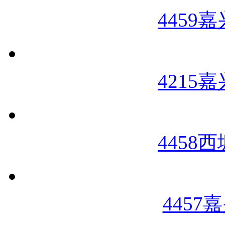
4459
4215
4458
4457