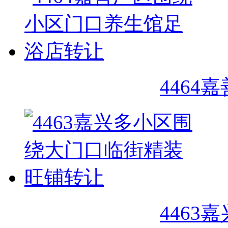
4464
4463