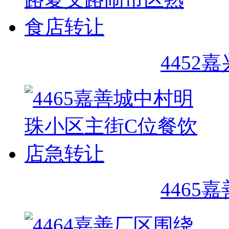
4452
4465