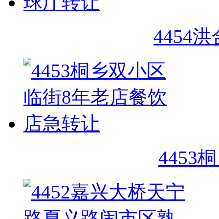
4454
4453